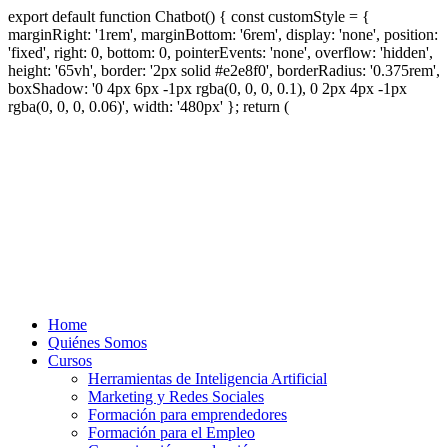
export default function Chatbot() { const customStyle = {
marginRight: '1rem', marginBottom: '6rem', display: 'none', position:
'fixed', right: 0, bottom: 0, pointerEvents: 'none', overflow: 'hidden',
height: '65vh', border: '2px solid #e2e8f0', borderRadius: '0.375rem',
boxShadow: '0 4px 6px -1px rgba(0, 0, 0, 0.1), 0 2px 4px -1px
rgba(0, 0, 0, 0.06)', width: '480px' }; return (
Ir
al
contenido
Home
Quiénes Somos
Cursos
Herramientas de Inteligencia Artificial
Marketing y Redes Sociales
Formación para emprendedores
Formación para el Empleo